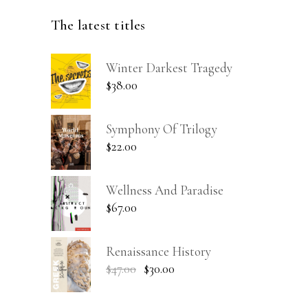
The latest titles
Winter Darkest Tragedy
$
38.00
Symphony Of Trilogy
$
22.00
Wellness And Paradise
$
67.00
Renaissance History
$
47.00
$
30.00